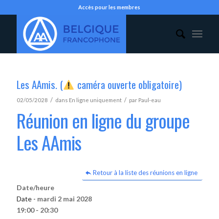
Accès pour les membres
Les AAmis. (
caméra ouverte obligatoire)
/
/
02/05/2028
dans
En ligne uniquement
par
Paul-eau
Réunion en ligne du groupe
Les AAmis
Retour à la liste des réunions en ligne
Date/heure
Date -
mardi 2 mai 2028
19:00 - 20:30