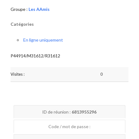
Groupe :
Les AAmis
Catégories
En ligne uniquement
P44914/M31612/R31612
Visites :
0
ID de réunion :
6813955296
Code / mot de passe :