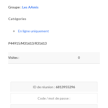
Groupe :
Les AAmis
Catégories
En ligne uniquement
P44915/M31613/R31613
Visites :
0
ID de réunion :
6813955296
Code / mot de passe :