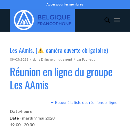
Accès pour les membres
Les AAmis. (
caméra ouverte obligatoire)
/
/
09/05/2028
dans
En ligne uniquement
par
Paul-eau
Réunion en ligne du groupe
Les AAmis
Retour à la liste des réunions en ligne
Date/heure
Date -
mardi 9 mai 2028
19:00 - 20:30