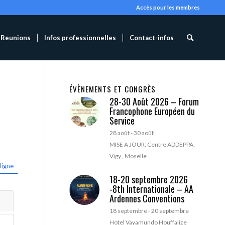
Accès pour les membres
Reunions
Infos professionnelles
Contact-infos
ÉVÈNEMENTS ET CONGRÈS
28-30 Août 2026 – Forum
Francophone Européen du
Service
28 août
-
30 août
MISE A JOUR: Centre ADDEPPA,
Vigy , Moselle
ligne
18-20 septembre 2026
-8th Internationale – AA
Ardennes Conventions
18 septembre
-
20 septembre
Hotel Vayamundo Houffalize