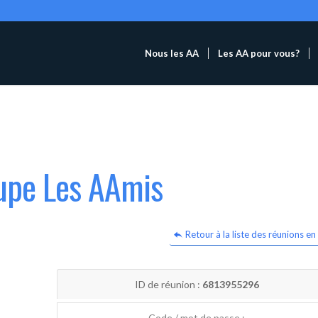
Nous les AA
Les AA pour vous?
oupe Les AAmis
Retour à la liste des réunions en 
ID de réunion :
6813955296
Code / mot de passe :