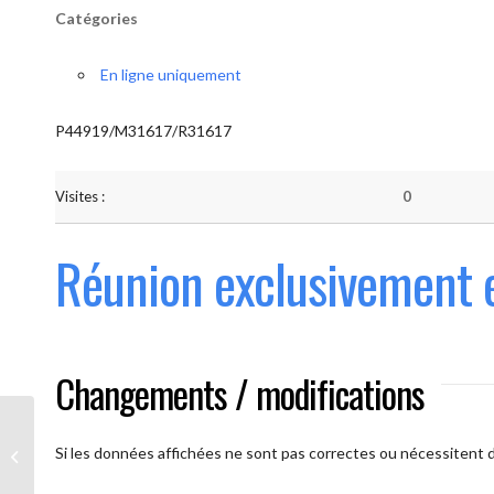
Catégories
En ligne uniquement
P44919/M31617/R31617
Visites :
0
Réunion exclusivement 
Changements / modifications
Les AAmis. (
caméra ouverte
Si les données affichées ne sont pas correctes ou nécessitent d'
obligatoire)