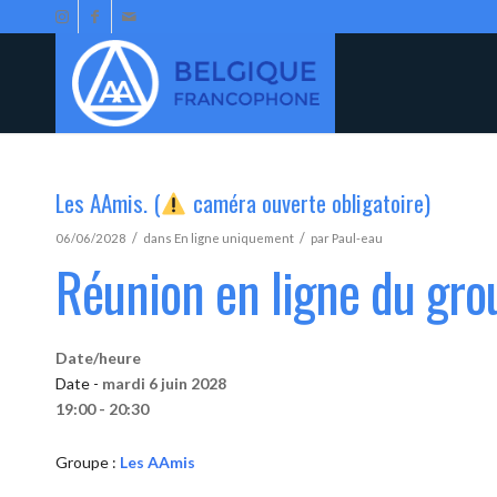
Les AAmis. (
caméra ouverte obligatoire)
/
/
06/06/2028
dans
En ligne uniquement
par
Paul-eau
Réunion en ligne du gr
Date/heure
Date -
mardi 6 juin 2028
19:00 - 20:30
Groupe :
Les AAmis