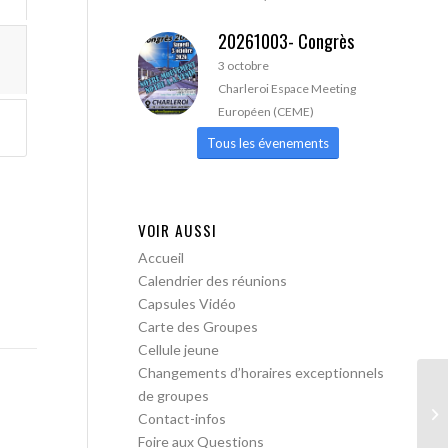
20261003- Congrès
3 octobre
Charleroi Espace Meeting
Européen (CEME)
Tous les évenements
VOIR AUSSI
Accueil
Calendrier des réunions
Capsules Vidéo
Carte des Groupes
Cellule jeune
Changements d’horaires exceptionnels
de groupes
Le
Contact-infos
ob
Foire aux Questions