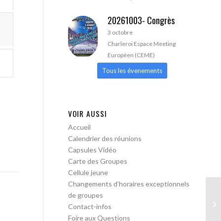
20261003- Congrès
3 octobre
Charleroi Espace Meeting
Européen (CEME)
Tous les évenements
VOIR AUSSI
Accueil
Calendrier des réunions
Capsules Vidéo
Carte des Groupes
Cellule jeune
Changements d’horaires exceptionnels
de groupes
Le
Contact-infos
ob
Foire aux Questions