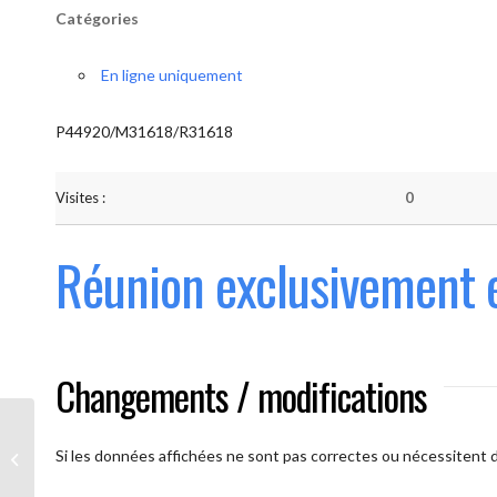
Catégories
En ligne uniquement
P44920/M31618/R31618
Visites :
0
Réunion exclusivement 
Changements / modifications
Les AAmis. (
caméra ouverte
Si les données affichées ne sont pas correctes ou nécessitent d'
obligatoire)