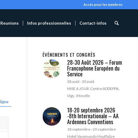
Accès pour les membres
Reunions
Infos professionnelles
Contact-infos
ÉVÈNEMENTS ET CONGRÈS
28-30 Août 2026 – Forum
Francophone Européen du
Service
28 août
-
30 août
MISE A JOUR: Centre ADDEPPA,
Vigy , Moselle
ligne
18-20 septembre 2026
-8th Internationale – AA
Ardennes Conventions
18 septembre
-
20 septembre
Hotel Vayamundo Houffalize