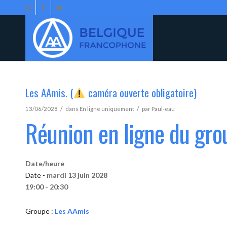
Les AAmis. (
caméra ouverte obligatoire)
/
/
13/06/2028
dans
En ligne uniquement
par
Paul-eau
Réunion en ligne du gr
Date/heure
Date -
mardi 13 juin 2028
19:00 - 20:30
Groupe :
Les AAmis