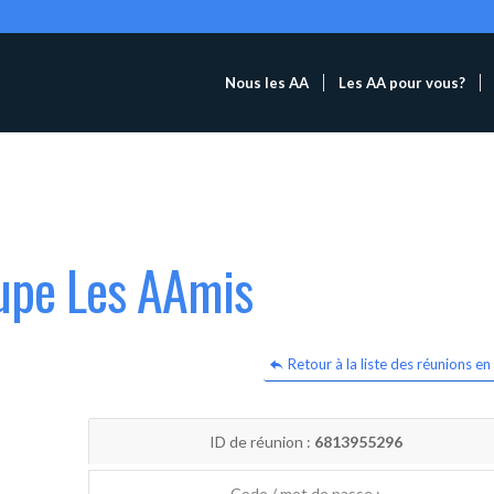
Nous les AA
Les AA pour vous?
oupe Les AAmis
Retour à la liste des réunions en 
ID de réunion :
6813955296
Code / mot de passe :