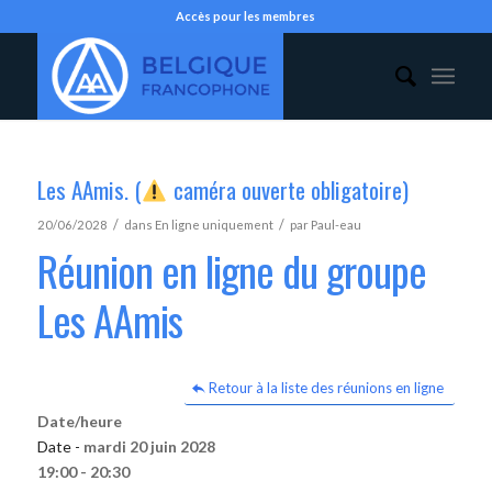
Accès pour les membres
Les AAmis. (
caméra ouverte obligatoire)
/
/
20/06/2028
dans
En ligne uniquement
par
Paul-eau
Réunion en ligne du groupe
Les AAmis
Retour à la liste des réunions en ligne
Date/heure
Date -
mardi 20 juin 2028
19:00 - 20:30