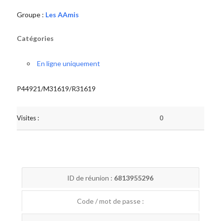
Groupe :
Les AAmis
Catégories
En ligne uniquement
P44921/M31619/R31619
Visites :
0
ID de réunion :
6813955296
Code / mot de passe :