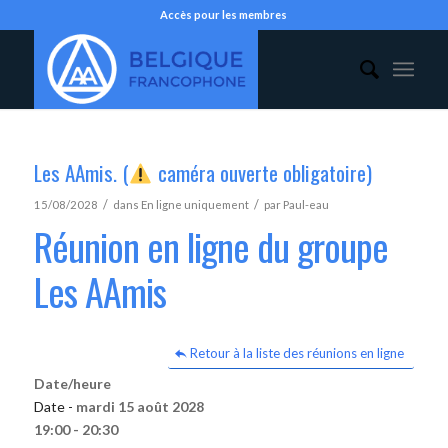
Accès pour les membres
Les AAmis. (
caméra ouverte obligatoire)
/
/
15/08/2028
dans
En ligne uniquement
par
Paul-eau
Réunion en ligne du groupe
Les AAmis
Retour à la liste des réunions en ligne
Date/heure
Date -
mardi 15 août 2028
19:00 - 20:30