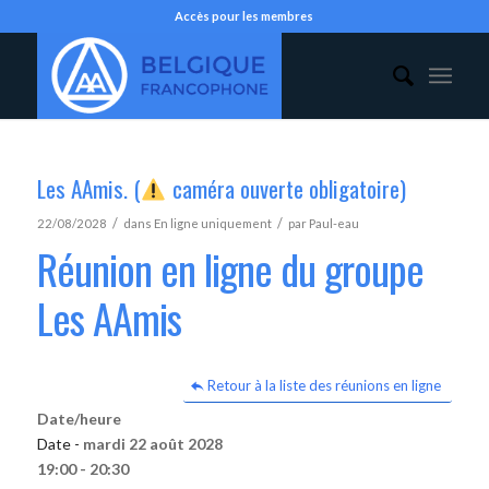
Accès pour les membres
Les AAmis. (
caméra ouverte obligatoire)
/
/
22/08/2028
dans
En ligne uniquement
par
Paul-eau
Réunion en ligne du groupe
Les AAmis
Retour à la liste des réunions en ligne
Date/heure
Date -
mardi 22 août 2028
19:00 - 20:30