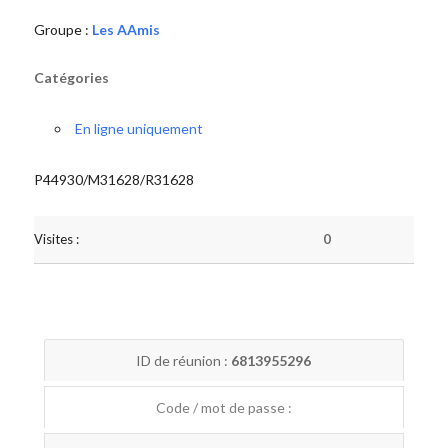
Groupe :
Les AAmis
Catégories
En ligne uniquement
P44930/M31628/R31628
Visites :
0
ID de réunion :
6813955296
Code / mot de passe :