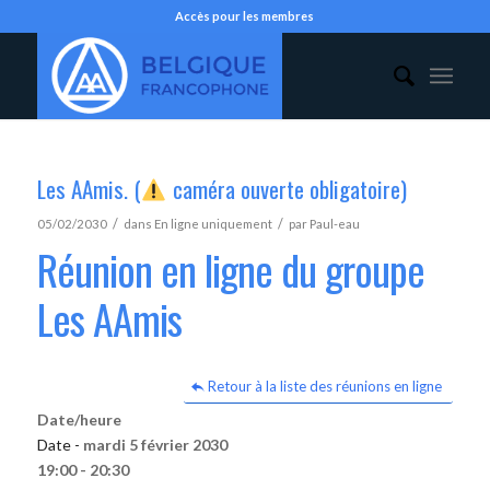
Accès pour les membres
Les AAmis. (
caméra ouverte obligatoire)
/
/
05/02/2030
dans
En ligne uniquement
par
Paul-eau
Réunion en ligne du groupe
Les AAmis
Retour à la liste des réunions en ligne
Date/heure
Date -
mardi 5 février 2030
19:00 - 20:30