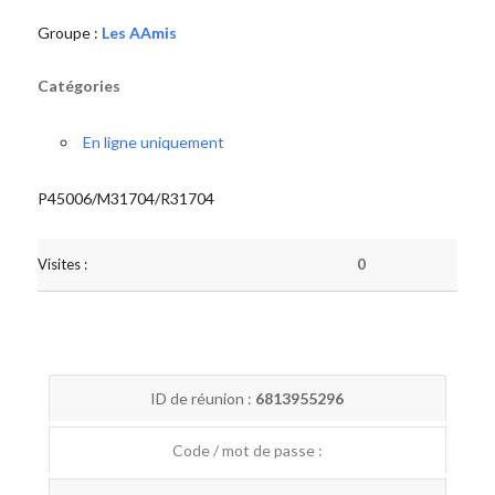
Groupe :
Les AAmis
Catégories
En ligne uniquement
P45006/M31704/R31704
Visites :
0
ID de réunion :
6813955296
Code / mot de passe :