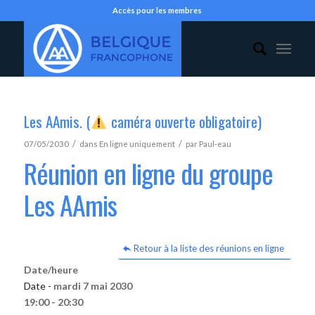
Accès pour les membres
Les AAmis. (
caméra ouverte obligatoire)
/
/
07/05/2030
dans
En ligne uniquement
par
Paul-eau
Réunion en ligne du groupe
Les AAmis
Retour à la liste des réunions en ligne
Date/heure
Date -
mardi 7 mai 2030
19:00 - 20:30