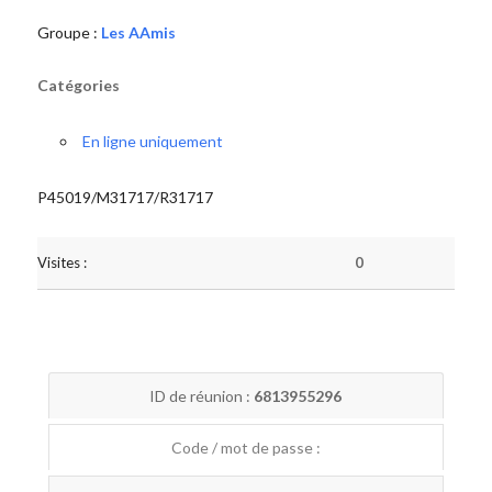
Groupe :
Les AAmis
Catégories
En ligne uniquement
P45019/M31717/R31717
Visites :
0
ID de réunion :
6813955296
Code / mot de passe :