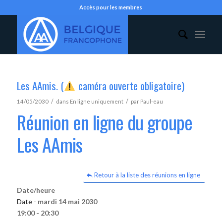
Accès pour les membres
Les AAmis. (
caméra ouverte obligatoire)
/
/
14/05/2030
dans
En ligne uniquement
par
Paul-eau
Réunion en ligne du groupe
Les AAmis
Retour à la liste des réunions en ligne
Date/heure
Date -
mardi 14 mai 2030
19:00 - 20:30