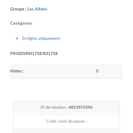
Groupe :
Les AAmis
Catégories
En ligne uniquement
P45020/M31718/R31718
Visites :
0
ID de réunion :
6813955296
Code / mot de passe :