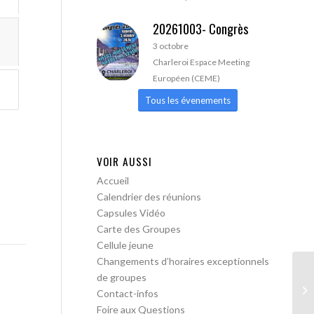
20261003- Congrès
3 octobre
Charleroi Espace Meeting
Européen (CEME)
Tous les évenements
VOIR AUSSI
Accueil
Calendrier des réunions
Capsules Vidéo
Carte des Groupes
Cellule jeune
Changements d’horaires exceptionnels
de groupes
Le
Contact-infos
ob
Foire aux Questions