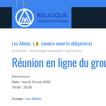
Les AAmis. (
caméra ouverte obligatoire)
/
/
21/05/2030
dans
En ligne uniquement
par
Paul-eau
Réunion en ligne du gr
Date/heure
Date -
mardi 21 mai 2030
19:00 - 20:30
Groupe :
Les AAmis