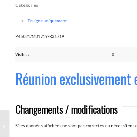
Catégories
En ligne uniquement
P45021/M31719/R31719
Visites :
0
Réunion exclusivement 
Changements / modifications
Les AAmis. (
caméra ouverte
Si les données affichées ne sont pas correctes ou nécessitent d'
obligatoire)