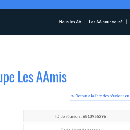
Nous les AA
Les AA pour vous?
oupe Les AAmis
Retour à la liste des réunions en 
ID de réunion :
6813955296
Code / mot de passe :