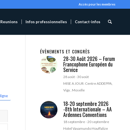
Accès pour les membres
Reunions
Infos professionnelles
Contact-infos
ÉVÈNEMENTS ET CONGRÈS
28-30 Août 2026 – Forum
Francophone Européen du
Service
28 août
-
30 août
MISE A JOUR: Centre ADDEPPA,
Vigy , Moselle
ligne
18-20 septembre 2026
-8th Internationale – AA
Ardennes Conventions
18 septembre
-
20 septembre
Hotel Vayamundo Houffalize