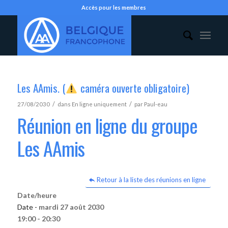
Accès pour les membres
Les AAmis. (
caméra ouverte obligatoire)
/
/
27/08/2030
dans
En ligne uniquement
par
Paul-eau
Réunion en ligne du groupe
Les AAmis
Retour à la liste des réunions en ligne
Date/heure
Date -
mardi 27 août 2030
19:00 - 20:30