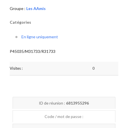
Groupe :
Les AAmis
Catégories
En ligne uniquement
P45035/M31733/R31733
Visites :
0
ID de réunion :
6813955296
Code / mot de passe :