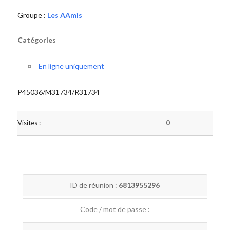
Groupe :
Les AAmis
Catégories
En ligne uniquement
P45036/M31734/R31734
Visites :
0
ID de réunion :
6813955296
Code / mot de passe :