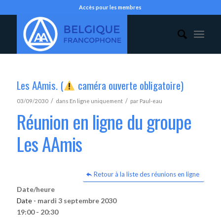
Accès pour les membres
Les AAmis. (
caméra ouverte obligatoire)
/
/
03/09/2030
dans
En ligne uniquement
par
Paul-eau
Réunion en ligne du groupe
Les AAmis
Retour à la liste des réunions en ligne
Date/heure
Date -
mardi 3 septembre 2030
19:00 - 20:30