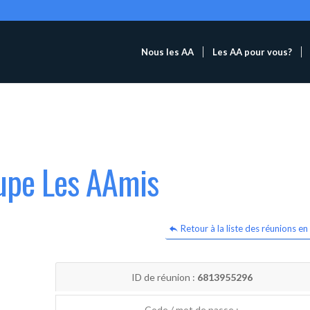
Nous les AA
Les AA pour vous?
oupe Les AAmis
Retour à la liste des réunions en 
ID de réunion :
6813955296
Code / mot de passe :