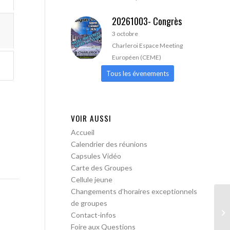
20261003- Congrès
3 octobre
Charleroi Espace Meeting
Européen (CEME)
Tous les évenements
VOIR AUSSI
Accueil
Calendrier des réunions
Capsules Vidéo
Carte des Groupes
Cellule jeune
Changements d’horaires exceptionnels
de groupes
Le
Contact-infos
ob
Foire aux Questions