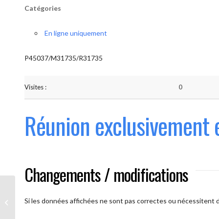
Catégories
En ligne uniquement
P45037/M31735/R31735
Visites :
0
Réunion exclusivement 
Changements / modifications
Les AAmis. (
caméra ouverte
Si les données affichées ne sont pas correctes ou nécessitent d'
obligatoire)