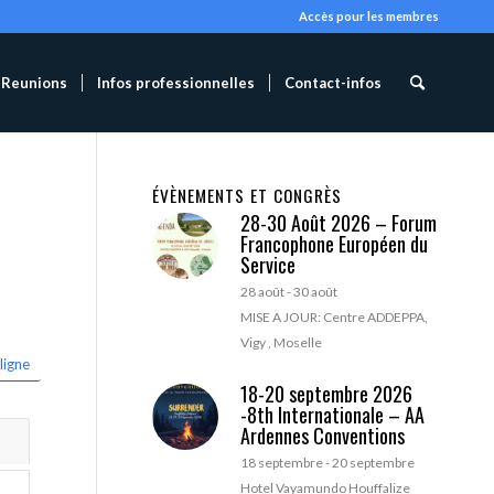
Accès pour les membres
Reunions
Infos professionnelles
Contact-infos
ÉVÈNEMENTS ET CONGRÈS
28-30 Août 2026 – Forum
Francophone Européen du
Service
28 août
-
30 août
MISE A JOUR: Centre ADDEPPA,
Vigy , Moselle
ligne
18-20 septembre 2026
-8th Internationale – AA
Ardennes Conventions
18 septembre
-
20 septembre
Hotel Vayamundo Houffalize