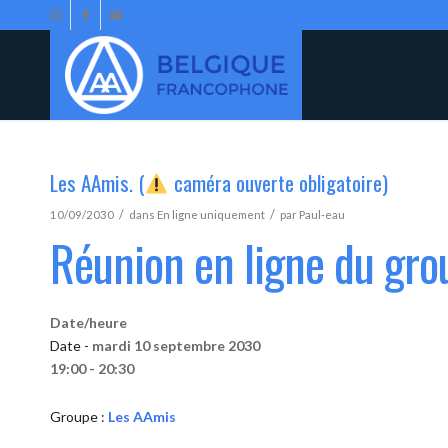
Les AAmis. (
caméra ouverte obligatoire)
/
/
10/09/2030
dans
En ligne uniquement
par
Paul-eau
Réunion en ligne du gr
Date/heure
Date -
mardi 10 septembre 2030
19:00 - 20:30
Groupe :
Les AAmis