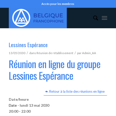
Accès pour les membres
Lessines Espérance
/
/
13/05/2030
dans
Réunion de rétablissement
par
Admin_AA
Réunion en ligne du groupe
Lessines Espérance
Retour à la liste des réunions en ligne
Date/heure
Date -
lundi 13 mai 2030
20:00 - 22:00