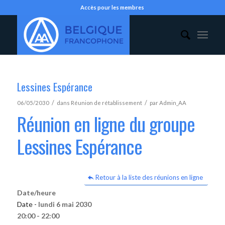
Accès pour les membres
Lessines Espérance
/
/
06/05/2030
dans
Réunion de rétablissement
par
Admin_AA
Réunion en ligne du groupe
Lessines Espérance
Retour à la liste des réunions en ligne
Date/heure
Date -
lundi 6 mai 2030
20:00 - 22:00