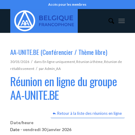
Accès pour les membres
AA-UNITE.BE (Conférencier / Thème libre)
/
30/01/2026
dans
En ligne uniquement
,
Réunion à thème
,
Réunion de
/
rétablissement
par
Admin_AA
Réunion en ligne du groupe
AA-UNITE.BE
Retour à la liste des réunions en ligne
Date/heure
Date -
vendredi 30 janvier 2026