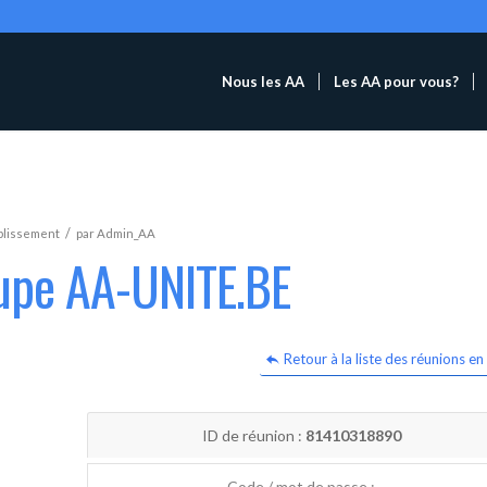
Nous les AA
Les AA pour vous?
/
blissement
par
Admin_AA
oupe AA-UNITE.BE
Retour à la liste des réunions en 
ID de réunion :
81410318890
Code / mot de passe :