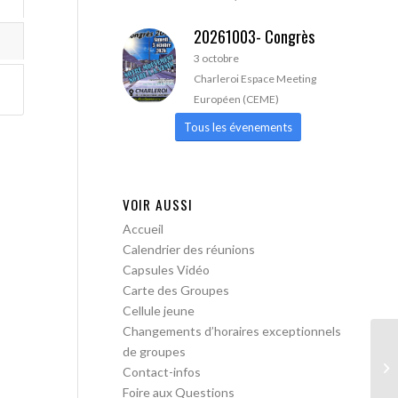
20261003- Congrès
3 octobre
Charleroi Espace Meeting
Européen (CEME)
Tous les évenements
VOIR AUSSI
Accueil
Calendrier des réunions
Capsules Vidéo
Carte des Groupes
Cellule jeune
Changements d’horaires exceptionnels
de groupes
AA
Contact-infos
lib
Foire aux Questions