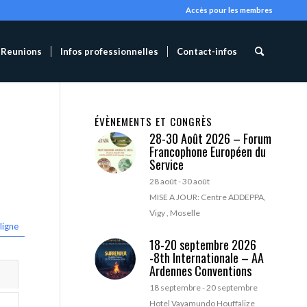
Accès pour les membres
Reunions
Infos professionnelles
Contact-infos
ÉVÈNEMENTS ET CONGRÈS
28-30 Août 2026 – Forum
Francophone Européen du
Service
28 août
-
30 août
MISE A JOUR: Centre ADDEPPA,
Vigy , Moselle
ligne
18-20 septembre 2026
-8th Internationale – AA
Ardennes Conventions
18 septembre
-
20 septembre
Hotel Vayamundo Houffalize