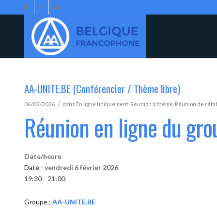
AA-UNITE.BE (Conférencier / Thème libre)
/
06/02/2026
dans
En ligne uniquement
,
Réunion à thème
,
Réunion de réta
Réunion en ligne du gr
Date/heure
Date -
vendredi 6 février 2026
19:30 - 21:00
Groupe :
AA-UNITE.BE