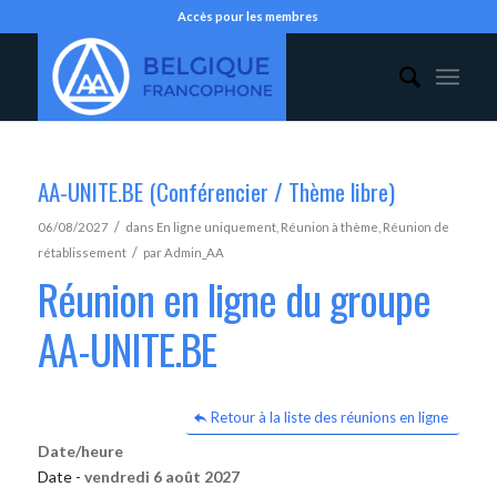
Accès pour les membres
AA-UNITE.BE (Conférencier / Thème libre)
/
06/08/2027
dans
En ligne uniquement
,
Réunion à thème
,
Réunion de
/
rétablissement
par
Admin_AA
Réunion en ligne du groupe
AA-UNITE.BE
Retour à la liste des réunions en ligne
Date/heure
Date -
vendredi 6 août 2027