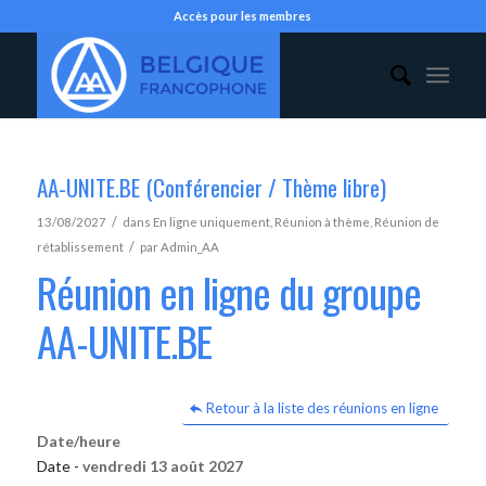
Accès pour les membres
AA-UNITE.BE (Conférencier / Thème libre)
/
13/08/2027
dans
En ligne uniquement
,
Réunion à thème
,
Réunion de
/
rétablissement
par
Admin_AA
Réunion en ligne du groupe
AA-UNITE.BE
Retour à la liste des réunions en ligne
Date/heure
Date -
vendredi 13 août 2027