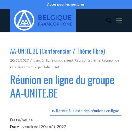
Accès pour les membres
AA-UNITE.BE (Conférencier / Thème libre)
/
20/08/2027
dans
En ligne uniquement
,
Réunion à thème
,
Réunion de
/
rétablissement
par
Admin_AA
Réunion en ligne du groupe
AA-UNITE.BE
Retour à la liste des réunions en ligne
Date/heure
Date -
vendredi 20 août 2027