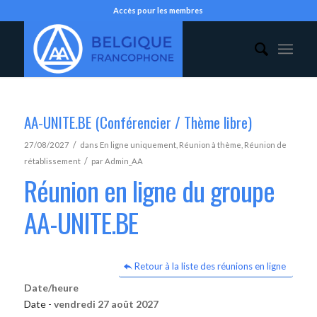
Accès pour les membres
AA-UNITE.BE (Conférencier / Thème libre)
/
27/08/2027
dans
En ligne uniquement
,
Réunion à thème
,
Réunion de
/
rétablissement
par
Admin_AA
Réunion en ligne du groupe
AA-UNITE.BE
Retour à la liste des réunions en ligne
Date/heure
Date -
vendredi 27 août 2027