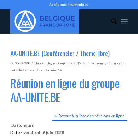
Accès pour les membres
AA-UNITE.BE (Conférencier / Thème libre)
/
09/06/2028
dans
En ligne uniquement
,
Réunion à thème
,
Réunion de
/
rétablissement
par
Admin_AA
Réunion en ligne du groupe
AA-UNITE.BE
Retour à la liste des réunions en ligne
Date/heure
Date -
vendredi 9 juin 2028