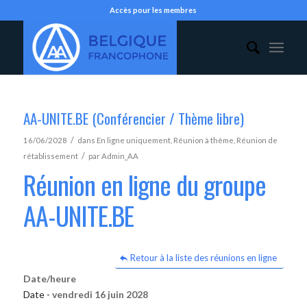
Accès pour les membres
AA-UNITE.BE (Conférencier / Thème libre)
/
16/06/2028
dans
En ligne uniquement
,
Réunion à thème
,
Réunion de
/
rétablissement
par
Admin_AA
Réunion en ligne du groupe
AA-UNITE.BE
Retour à la liste des réunions en ligne
Date/heure
Date -
vendredi 16 juin 2028