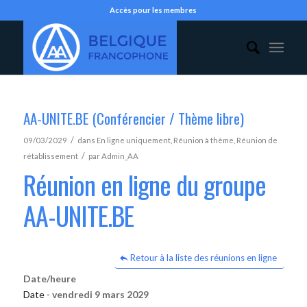
Accès pour les membres
AA-UNITE.BE (Conférencier / Thème libre)
/
09/03/2029
dans
En ligne uniquement
,
Réunion à thème
,
Réunion de
/
rétablissement
par
Admin_AA
Réunion en ligne du groupe
AA-UNITE.BE
Retour à la liste des réunions en ligne
Date/heure
Date -
vendredi 9 mars 2029