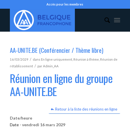
Accès pour les membres
AA-UNITE.BE (Conférencier / Thème libre)
/
16/03/2029
dans
En ligne uniquement
,
Réunion à thème
,
Réunion de
/
rétablissement
par
Admin_AA
Réunion en ligne du groupe
AA-UNITE.BE
Retour à la liste des réunions en ligne
Date/heure
Date -
vendredi 16 mars 2029