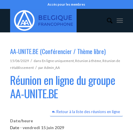
Accès pour les membres
AA-UNITE.BE (Conférencier / Thème libre)
/
15/06/2029
dans
En ligne uniquement
,
Réunion à thème
,
Réunion de
/
rétablissement
par
Admin_AA
Réunion en ligne du groupe
AA-UNITE.BE
Retour à la liste des réunions en ligne
Date/heure
Date -
vendredi 15 juin 2029