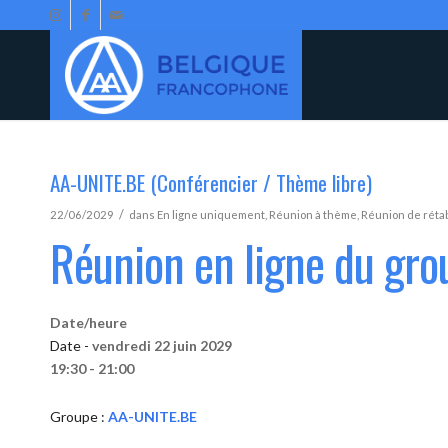
AA-UNITE.BE (Conférencier / Thème libre)
/
22/06/2029
dans
En ligne uniquement
,
Réunion à thème
,
Réunion de réta
Réunion en ligne du gr
Date/heure
Date -
vendredi 22 juin 2029
19:30 - 21:00
Groupe :
AA-UNITE.BE