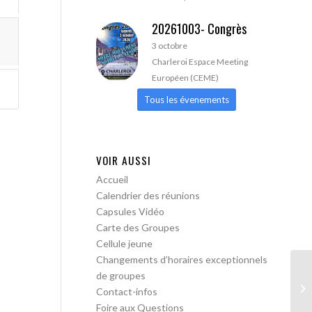
20261003- Congrès
3 octobre
Charleroi Espace Meeting
Européen (CEME)
Tous les évenements
VOIR AUSSI
Accueil
Calendrier des réunions
Capsules Vidéo
Carte des Groupes
Cellule jeune
Changements d’horaires exceptionnels
de groupes
AA
Contact-infos
lib
Foire aux Questions