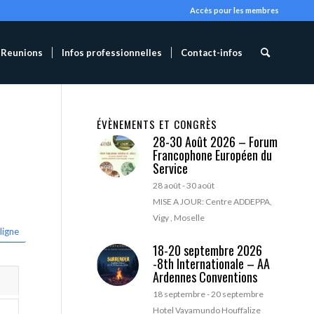
Accès pour les membres
Reunions
Infos professionnelles
Contact-infos
ÉVÈNEMENTS ET CONGRÈS
28-30 Août 2026 – Forum
Francophone Européen du
Service
28 août
-
30 août
MISE A JOUR: Centre ADDEPPA,
Vigy , Moselle
ligne
18-20 septembre 2026
-8th Internationale – AA
Ardennes Conventions
18 septembre
-
20 septembre
Hotel Vayamundo Houffalize