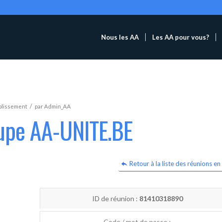
Nous les AA
Les AA pour vous?
/
blissement
par
Admin_AA
oupe AA-UNITE.BE
Retour à la liste des réunions en 
ID de réunion :
81410318890
Code / mot de passe :