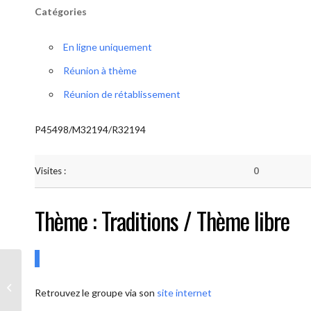
Catégories
En ligne uniquement
Réunion à thème
Réunion de rétablissement
P45498/M32194/R32194
Visites :
0
Thème : Traditions / Thème libre
AA-UNITE.BE (Conférencier / Thème
Retrouvez le groupe via son
site internet
libre)