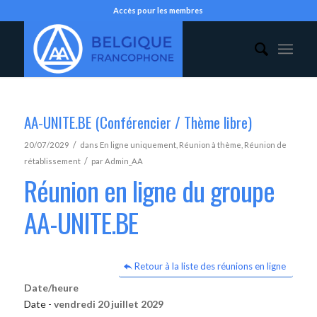
Accès pour les membres
AA-UNITE.BE (Conférencier / Thème libre)
/
20/07/2029
dans
En ligne uniquement
,
Réunion à thème
,
Réunion de
/
rétablissement
par
Admin_AA
Réunion en ligne du groupe
AA-UNITE.BE
Retour à la liste des réunions en ligne
Date/heure
Date -
vendredi 20 juillet 2029