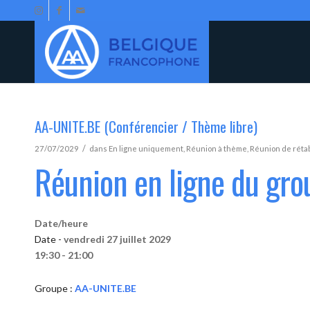
AA-UNITE.BE (Conférencier / Thème libre)
/
27/07/2029
dans
En ligne uniquement
,
Réunion à thème
,
Réunion de réta
Réunion en ligne du gr
Date/heure
Date -
vendredi 27 juillet 2029
19:30 - 21:00
Groupe :
AA-UNITE.BE