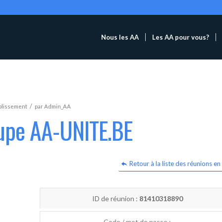
Nous les AA
Les AA pour vous?
/
blissement
par
Admin_AA
oupe AA-UNITE.BE
Retour à la liste des réunions en 
ID de réunion :
81410318890
Code / mot de passe :