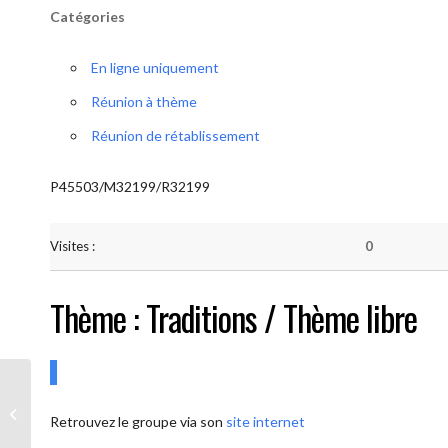
Catégories
En ligne uniquement
Réunion à thème
Réunion de rétablissement
P45503/M32199/R32199
Visites :
0
Thème : Traditions / Thème libre
AA-UNITE.BE (Conférencier / Thème
Retrouvez le groupe via son
site internet
libre)