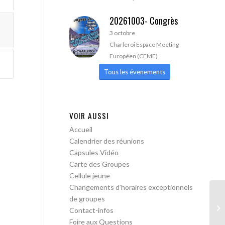
20261003- Congrès
3 octobre
Charleroi Espace Meeting
Européen (CEME)
Tous les évenements
VOIR AUSSI
Accueil
Calendrier des réunions
Capsules Vidéo
Carte des Groupes
Cellule jeune
Changements d’horaires exceptionnels
de groupes
AA
Contact-infos
lib
Foire aux Questions