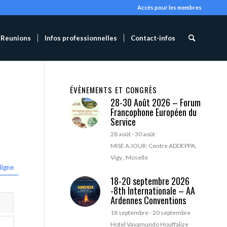
Accès pour les membres
Reunions
Infos professionnelles
Contact-infos
ÉVÈNEMENTS ET CONGRÈS
28-30 Août 2026 – Forum
Francophone Européen du
Service
28 août
-
30 août
MISE A JOUR: Centre ADDEPPA,
Vigy , Moselle
ligne
18-20 septembre 2026
-8th Internationale – AA
Ardennes Conventions
18 septembre
-
20 septembre
Hotel Vayamundo Houffalize