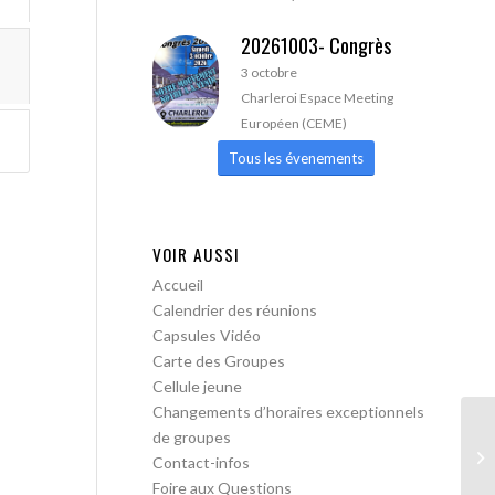
20261003- Congrès
3 octobre
Charleroi Espace Meeting
Européen (CEME)
Tous les évenements
VOIR AUSSI
Accueil
Calendrier des réunions
Capsules Vidéo
Carte des Groupes
Cellule jeune
Changements d’horaires exceptionnels
de groupes
AA
Contact-infos
lib
Foire aux Questions