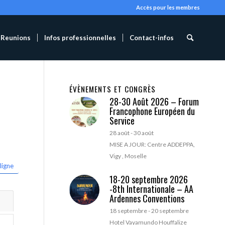
Accès pour les membres
Reunions
Infos professionnelles
Contact-infos
ÉVÈNEMENTS ET CONGRÈS
28-30 Août 2026 – Forum
Francophone Européen du
Service
28 août
-
30 août
MISE A JOUR: Centre ADDEPPA,
Vigy , Moselle
ligne
18-20 septembre 2026
-8th Internationale – AA
Ardennes Conventions
18 septembre
-
20 septembre
Hotel Vayamundo Houffalize