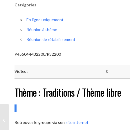
Catégories
En ligne uniquement
Réunion à thème
Réunion de rétablissement
P45504/M32200/R32200
Visites :
0
Thème : Traditions / Thème libre
AA-UNITE.BE (Conférencier / Thème
Retrouvez le groupe via son
site internet
libre)