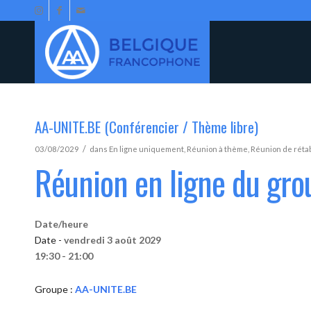
AA-UNITE.BE (Conférencier / Thème libre)
/
03/08/2029
dans
En ligne uniquement
,
Réunion à thème
,
Réunion de réta
Réunion en ligne du gr
Date/heure
Date -
vendredi 3 août 2029
19:30 - 21:00
Groupe :
AA-UNITE.BE