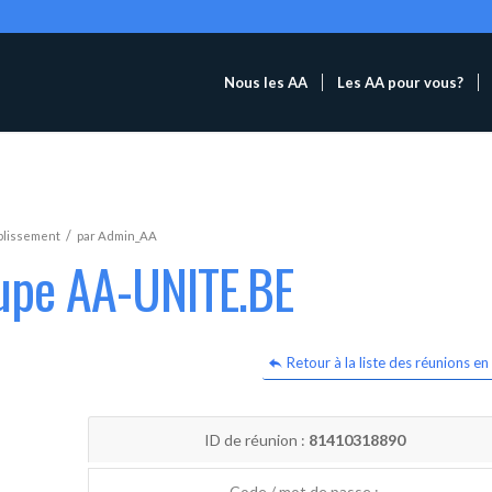
Nous les AA
Les AA pour vous?
/
blissement
par
Admin_AA
oupe AA-UNITE.BE
Retour à la liste des réunions en 
ID de réunion :
81410318890
Code / mot de passe :