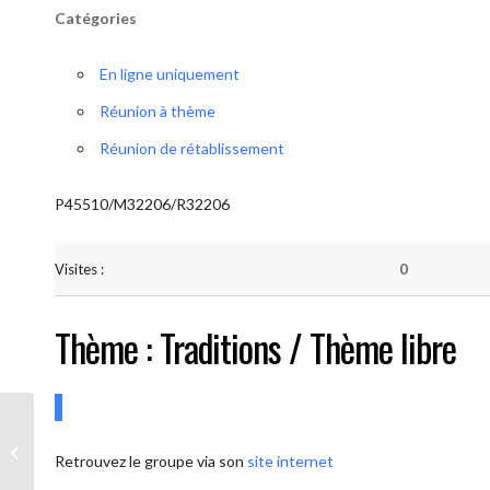
Catégories
En ligne uniquement
Réunion à thème
Réunion de rétablissement
P45510/M32206/R32206
Visites :
0
Thème : Traditions / Thème libre
AA-UNITE.BE (Conférencier / Thème
Retrouvez le groupe via son
site internet
libre)