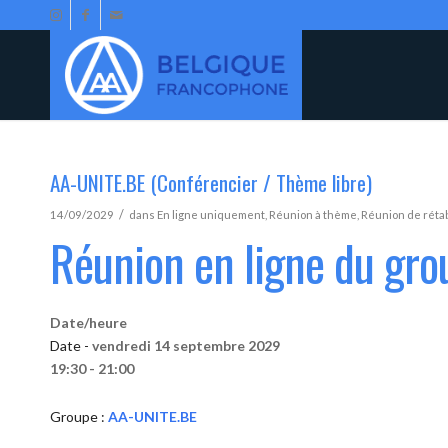
AA-UNITE.BE (Conférencier / Thème libre)
/
14/09/2029
dans
En ligne uniquement
,
Réunion à thème
,
Réunion de réta
Réunion en ligne du gr
Date/heure
Date -
vendredi 14 septembre 2029
19:30 - 21:00
Groupe :
AA-UNITE.BE