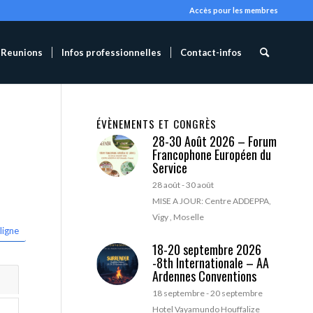
Accès pour les membres
Reunions
Infos professionnelles
Contact-infos
ÉVÈNEMENTS ET CONGRÈS
28-30 Août 2026 – Forum
Francophone Européen du
Service
28 août
-
30 août
MISE A JOUR: Centre ADDEPPA,
Vigy , Moselle
ligne
18-20 septembre 2026
-8th Internationale – AA
Ardennes Conventions
18 septembre
-
20 septembre
Hotel Vayamundo Houffalize