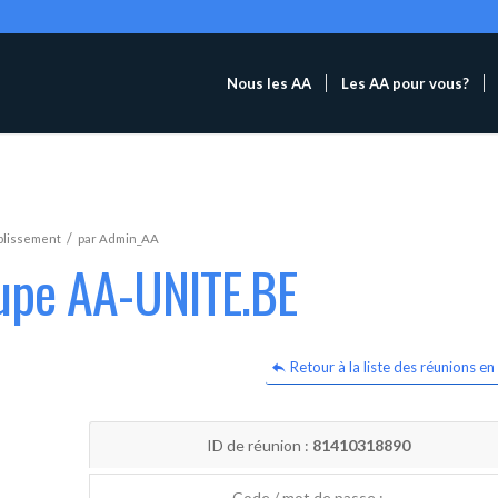
Nous les AA
Les AA pour vous?
/
blissement
par
Admin_AA
oupe AA-UNITE.BE
Retour à la liste des réunions en 
ID de réunion :
81410318890
Code / mot de passe :