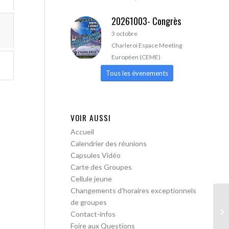
20261003- Congrès
3 octobre
Charleroi Espace Meeting
Européen (CEME)
Tous les évenements
VOIR AUSSI
Accueil
Calendrier des réunions
Capsules Vidéo
Carte des Groupes
Cellule jeune
Changements d’horaires exceptionnels
de groupes
AA
Contact-infos
lib
Foire aux Questions