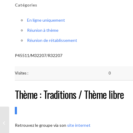
Catégories
En ligne uniquement
Réunion à thème
Réunion de rétablissement
P45511/M32207/R32207
Visites :
0
Thème : Traditions / Thème libre
AA-UNITE.BE (Conférencier / Thème
Retrouvez le groupe via son
site internet
libre)