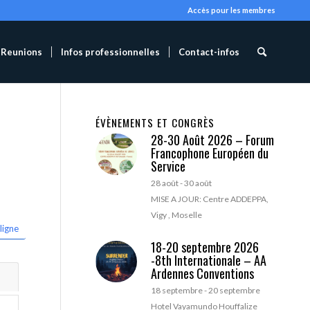
Accès pour les membres
Reunions
Infos professionnelles
Contact-infos
ÉVÈNEMENTS ET CONGRÈS
28-30 Août 2026 – Forum
Francophone Européen du
Service
28 août
-
30 août
MISE A JOUR: Centre ADDEPPA,
Vigy , Moselle
ligne
18-20 septembre 2026
-8th Internationale – AA
Ardennes Conventions
18 septembre
-
20 septembre
Hotel Vayamundo Houffalize