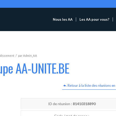
Nous les AA
Les AA pour vous?
/
blissement
par
Admin_AA
oupe AA-UNITE.BE
Retour à la liste des réunions en 
ID de réunion :
81410318890
Code / mot de passe :