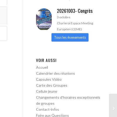
20261003- Congrès
3 octobre
Charleroi Espace Meeting
Européen (CEME)
Tous les évenements
VOIR AUSSI
Accueil
Calendrier des réunions
Capsules Vidéo
Carte des Groupes
Cellule jeune
Changements d’horaires exceptionnels
de groupes
AA
Contact-infos
lib
Foire aux Questions