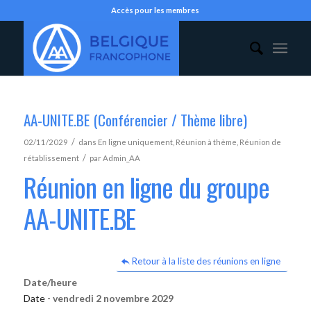
Accès pour les membres
AA-UNITE.BE (Conférencier / Thème libre)
/
02/11/2029
dans
En ligne uniquement
,
Réunion à thème
,
Réunion de
/
rétablissement
par
Admin_AA
Réunion en ligne du groupe
AA-UNITE.BE
Retour à la liste des réunions en ligne
Date/heure
Date -
vendredi 2 novembre 2029