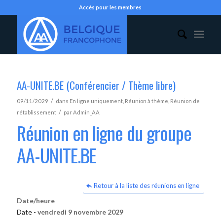
Accès pour les membres
AA-UNITE.BE (Conférencier / Thème libre)
/
09/11/2029
dans
En ligne uniquement
,
Réunion à thème
,
Réunion de
/
rétablissement
par
Admin_AA
Réunion en ligne du groupe
AA-UNITE.BE
Retour à la liste des réunions en ligne
Date/heure
Date -
vendredi 9 novembre 2029