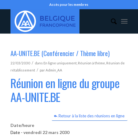
Accès pour les membres
AA-UNITE.BE (Conférencier / Thème libre)
/
22/03/2030
dans
En ligne uniquement
,
Réunion à thème
,
Réunion de
/
rétablissement
par
Admin_AA
Réunion en ligne du groupe
AA-UNITE.BE
Retour à la liste des réunions en ligne
Date/heure
Date -
vendredi 22 mars 2030