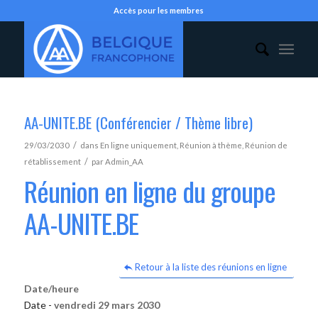
Accès pour les membres
AA-UNITE.BE (Conférencier / Thème libre)
/
29/03/2030
dans
En ligne uniquement
,
Réunion à thème
,
Réunion de
/
rétablissement
par
Admin_AA
Réunion en ligne du groupe
AA-UNITE.BE
Retour à la liste des réunions en ligne
Date/heure
Date -
vendredi 29 mars 2030