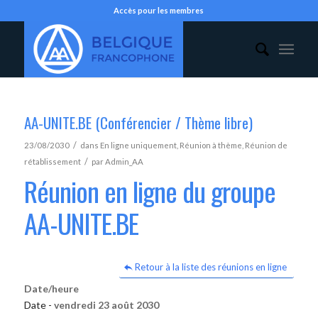
Accès pour les membres
AA-UNITE.BE (Conférencier / Thème libre)
/
23/08/2030
dans
En ligne uniquement
,
Réunion à thème
,
Réunion de
/
rétablissement
par
Admin_AA
Réunion en ligne du groupe
AA-UNITE.BE
Retour à la liste des réunions en ligne
Date/heure
Date -
vendredi 23 août 2030