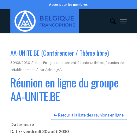
Accès pour les membres
AA-UNITE.BE (Conférencier / Thème libre)
/
30/08/2030
dans
En ligne uniquement
,
Réunion à thème
,
Réunion de
/
rétablissement
par
Admin_AA
Réunion en ligne du groupe
AA-UNITE.BE
Retour à la liste des réunions en ligne
Date/heure
Date -
vendredi 30 août 2030