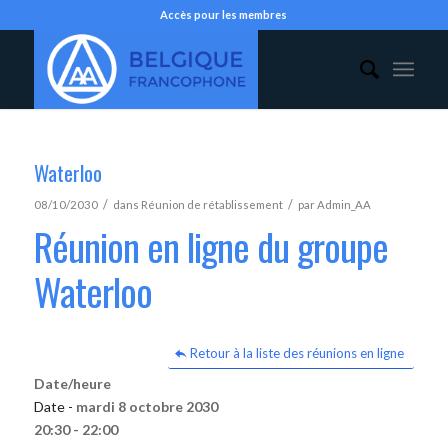
Accès pour les membres
Waterloo
/
/
08/10/2030
dans
Réunion de rétablissement
par
Admin_AA
Réunion en ligne du groupe
Waterloo
Retour à la liste des réunions en ligne
Date/heure
Date -
mardi 8 octobre 2030
20:30 - 22:00