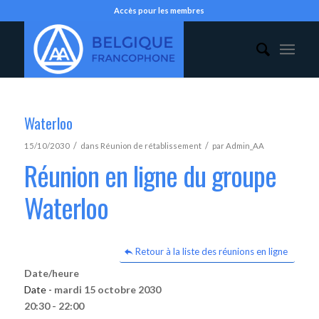
Accès pour les membres
Waterloo
/
/
15/10/2030
dans
Réunion de rétablissement
par
Admin_AA
Réunion en ligne du groupe
Waterloo
Retour à la liste des réunions en ligne
Date/heure
Date -
mardi 15 octobre 2030
20:30 - 22:00