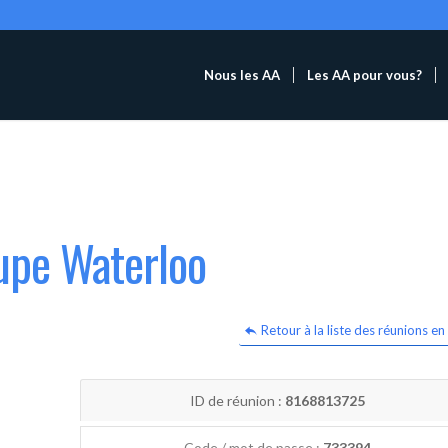
Nous les AA
Les AA pour vous?
upe Waterloo
Retour à la liste des réunions en 
ID de réunion :
8168813725
Code / mot de passe :
733394