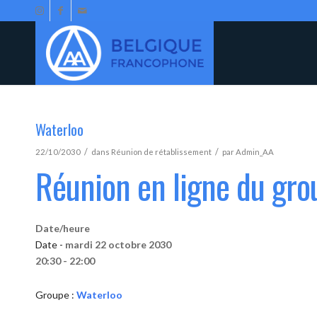
Waterloo
/
/
22/10/2030
dans
Réunion de rétablissement
par
Admin_AA
Réunion en ligne du gro
Date/heure
Date -
mardi 22 octobre 2030
20:30 - 22:00
Groupe :
Waterloo