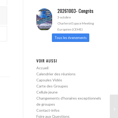
20261003- Congrès
3 octobre
Charleroi Espace Meeting
Européen (CEME)
Tous les évenements
VOIR AUSSI
Accueil
Calendrier des réunions
Capsules Vidéo
Carte des Groupes
Cellule jeune
Changements d’horaires exceptionnels
de groupes
Wa
Contact-infos
Foire aux Questions