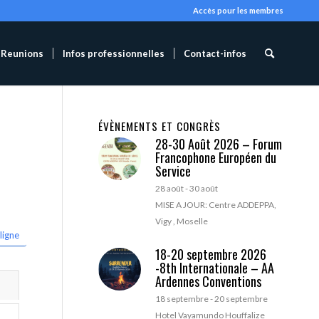
Accès pour les membres
Reunions
Infos professionnelles
Contact-infos
ÉVÈNEMENTS ET CONGRÈS
28-30 Août 2026 – Forum
Francophone Européen du
Service
28 août
-
30 août
MISE A JOUR: Centre ADDEPPA,
Vigy , Moselle
ligne
18-20 septembre 2026
-8th Internationale – AA
Ardennes Conventions
18 septembre
-
20 septembre
Hotel Vayamundo Houffalize