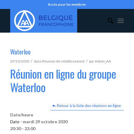
Accès pour les membres
Waterloo
/
/
29/10/2030
dans
Réunion de rétablissement
par
Admin_AA
Réunion en ligne du groupe
Waterloo
Retour à la liste des réunions en ligne
Date/heure
Date -
mardi 29 octobre 2030
20:30 - 22:00