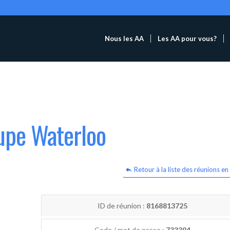
Nous les AA
Les AA pour vous?
upe Waterloo
Retour à la liste des réunions en 
ID de réunion :
8168813725
Code / mot de passe :
733394