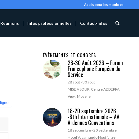
Accès pour les membres
Reunions
Infos professionnelles
Contact-infos
ÉVÈNEMENTS ET CONGRÈS
28-30 Août 2026 – Forum
Francophone Européen du
Service
28 août
-
30 août
MISE A JOUR: Centre ADDEPPA,
Vigy , Moselle
ligne
18-20 septembre 2026
-8th Internationale – AA
Ardennes Conventions
18 septembre
-
20 septembre
Hotel Vayamundo Houffalize