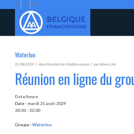
Waterloo
/
/
21/08/2029
dans
Réunion de rétablissement
par
Admin_AA
Réunion en ligne du gro
Date/heure
Date -
mardi 21 août 2029
20:30 - 22:00
Groupe :
Waterloo