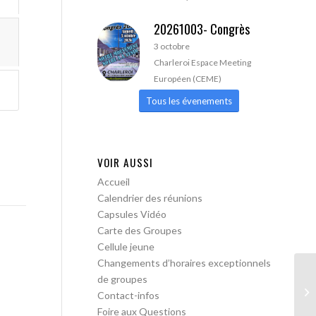
20261003- Congrès
3 octobre
Charleroi Espace Meeting
Européen (CEME)
Tous les évenements
VOIR AUSSI
Accueil
Calendrier des réunions
Capsules Vidéo
Carte des Groupes
Cellule jeune
Changements d’horaires exceptionnels
de groupes
Wa
Contact-infos
Foire aux Questions