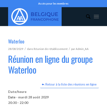
Accès pour les membres
Waterloo
/
/
28/08/2029
dans
Réunion de rétablissement
par
Admin_AA
Réunion en ligne du groupe
Waterloo
Retour à la liste des réunions en ligne
Date/heure
Date -
mardi 28 août 2029
20:30 - 22:00