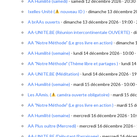
AA Humilité (samedi)
- samedi 12 décembre 2026 - 20:30 
Ixelles-Unité (
nouveau ID )
- dimanche 13 décembre 20
A brAAs ouverts
- dimanche 13 décembre 2026 - 19:00 - 
AA-UNITE.BE (Réunion intercontinentale OUVERTE)
- d
AA "Notre Méthode" (Le gros livre en action)
- dimanche 1
AA Humilité (semaine)
- lundi 14 décembre 2026 - 10:00 -
AA "Notre Méthode" (Thème libre et partages )
- lundi 1
AA-UNITE.BE (Méditation)
- lundi 14 décembre 2026 - 19
AA Humilité (semaine)
- mardi 15 décembre 2026 - 10:00 
Les AAmis. (
caméra ouverte obligatoire)
- mardi 15 dé
AA "Notre Méthode" (Le gros livre en action )
- mardi 15 
AA Humilité (semaine)
- mercredi 16 décembre 2026 - 10:
AA Plus oultre (Mercredi)
- mercredi 16 décembre 2026 - 
AA-UNITE.BE (Débutant/Parrainage)
- mercredi 16 décem